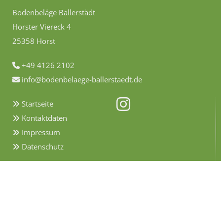
Bodenbeläge Ballerstädt
Horster Viereck 4
25358 Horst
+49 4126 2102

info@bodenbelaege-ballerstaedt.de

Startseite

Kontaktdaten

Impressum

Datenschutz

Insektenschutz
Plissees und Rollos
Bodenbelag
Vinylboden