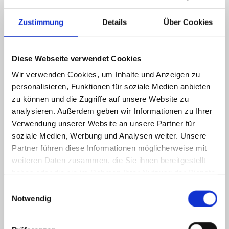
Spannrahmen für Fenster
Zustimmung
Details
Über Cookies
Drehrahmen für Fenster und Türen
Schiebeanlagen für Türen und Fenster
Insektenschutz-Plissees für Dachfenster
Diese Webseite verwendet Cookies
Insektenschutz-Rollos für Fenster und Türen
Wir verwenden Cookies, um Inhalte und Anzeigen zu
Lichtschachtabdeckungen
personalisieren, Funktionen für soziale Medien anbieten
zu können und die Zugriffe auf unsere Website zu
Unsere erfahrenen Mitarbeiter nehmen gerne das Aufmaß vor Ort und
beraten Sie ausführlich zu den verschiedenen Möglichkeiten.
analysieren. Außerdem geben wir Informationen zu Ihrer
Anschließend fertigen wir Ihren Insektenschutz passgenau an und
Verwendung unserer Website an unsere Partner für
montieren ihn fachgerecht bei Ihnen zu Hause. So können Sie sich auf
soziale Medien, Werbung und Analysen weiter. Unsere
einen reibungslosen Ablauf und ein perfektes Ergebnis verlassen.
Partner führen diese Informationen möglicherweise mit
weiteren Daten zusammen, die Sie ihnen bereitgestellt
haben oder die sie im Rahmen Ihrer Nutzung der Dienste
gesammelt haben.
Einwilligungsauswahl
Notwendig